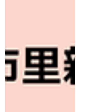
わせ・ご連絡先は… 相模原市里親養育包括
支援センター『ふうせんかずら』まで 電
話 042-704-8433 メール
minami-satooya@chusinkai.jp 開所時
間 午前９時～午後６時 「ちょっと聞いて
みたい。」とお気軽な気持ちでご連絡くださ
い。