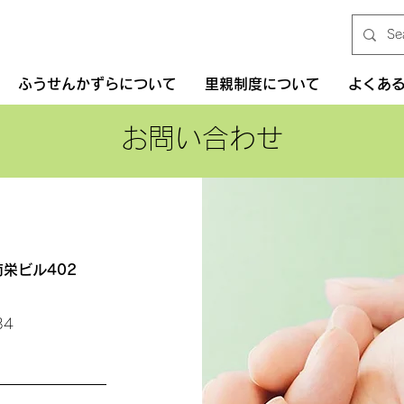
ふうせんかずらについて
里親制度について
よくあ
お問い合わせ
南栄ビル402
34