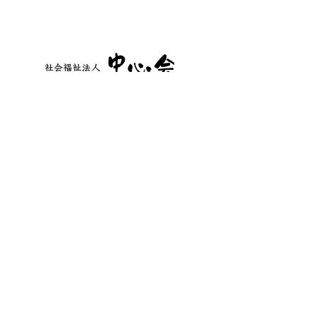
社会福祉法人 中心会
相模原南児童ホーム
相模原市里親養育包括支援センター
(フォスタリング機関)
プライバシーポリシー