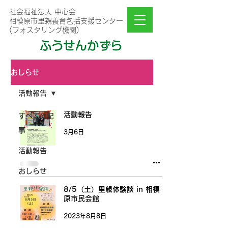
社会福祉法人 中心会
相模原市里親養育包括支援センター
(フォスタリング機関)
おしらせ
活動報告
活動報告
すべての記
事
3月6日
活動報告
おしらせ
8/5（土）里親体験談 in 相模
原市民会館
2023年8月8日