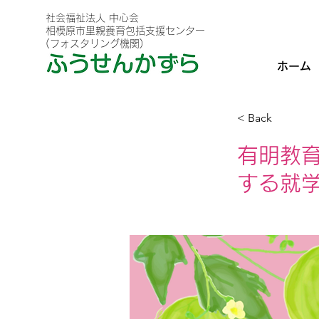
社会福祉法人 中心会
相模原市里親養育包括支援センター
(フォスタリング機関)
ホーム
< Back
有明教
する就