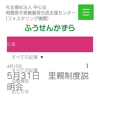
社会福祉法人 中心会
相模原市里親養育包括支援センター
(フォスタリング機関)
記事
すべての記事
4月15日
すべての記事
5月31日 里親制度説
活動報告
明会
おしらせ