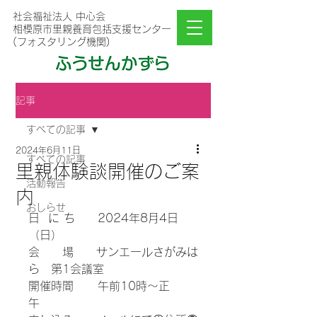
社会福祉法人 中心会
相模原市里親養育包括支援センター
(フォスタリング機関)
記事
すべての記事
2024年6月11日
すべての記事
里親体験談開催のご案
活動報告
内
おしらせ
日  に ち　　2024年8月4日
（日）
会　　場　　サンエールさがみは
ら　第1会議室
開催時間　   午前10時～正
午　　