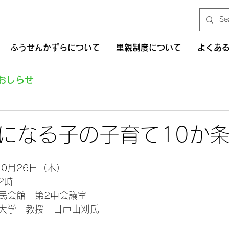
ふうせんかずらについて
里親制度について
よくあ
おしらせ
になる子の子育て10か
10月26日（木）
2時
民会館　第2中会議室
大学　教授　日戸由刈氏