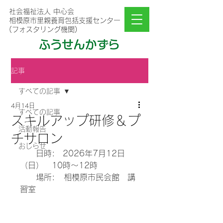
社会福祉法人 中心会
相模原市里親養育包括支援センター
(フォスタリング機関)
記事
すべての記事
4月14日
すべての記事
スキルアップ研修＆プ
活動報告
チサロン
おしらせ
　　日時:　2026年7月12日
（日）　10時～12時
　　場所:   相模原市民会館　講
習室