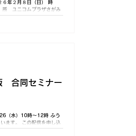
２６年２月８日（日） 時
 所 ユニコムプラザさがみ
申し込みの締め切り】 ２０２
になりたい方、少し気になる
親さんの話を聞きに来て 下
も、どのように共有したり相
 ったかなど、具体的で参考
【問い合わせ】 名 称：相
ンター『ふうせんかずら』
33（午前９時～午後６時）
chusinkai.jp
版 合同セミナー
26（水）10時～12時 ふう
います。 この配信を申し込
ただけます。 配信見学対象