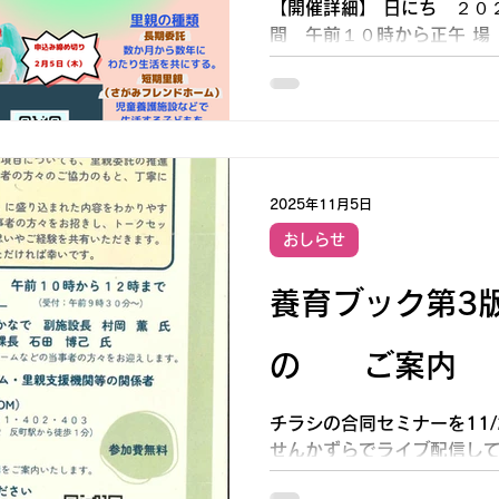
【開催詳細】 日にち ２０
間 午前１０時から正午 場
はら セミナールーム２ 【
６年２月５日（木） ※里親
方、是非実際に活動する里
さい。楽しいことも、悩み
談したり、ご夫婦で話し合
になるお話が聞けます。 
2025年11月5日
模原市里親養育包括支援セ
おしらせ
電 話：042-704-84
メール：minami-satooya@
養育ブック第3
の ご案内
チラシの合同セミナーを11/
せんかずらでライブ配信して
み不要でいつでも見に来てい