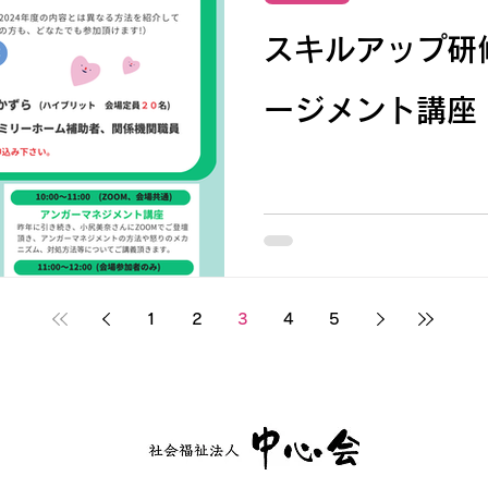
スキルアップ研
ージメント講座
1
2
3
4
5