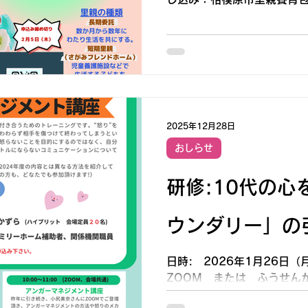
かずら』まで 申込方
り、ご連絡下さい。 ①
8433（午前9時～午
ラシ内QRコード ③ m
satooya@chusinkai.jp メール内に下の項目をご記載下
さい。 ・住所（相
・参加代表
2025年12月28日
話・携帯電話の番号または
おしらせ
研修:10代の
ウンダリー」の
日時: 2026年1月26日
ZOOM または ふうせんかず
はZOOMから登壇頂きます)