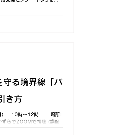
法①～③をご利用にな
電話 042-704-
後6時まで受付） ②チ
inami-
模原市○区）
者氏名 ・電
メールアドレス
心を守る境界線「バ
引き方
（月） 10時～12時 場所:
らでZOOMで視聴 (講師