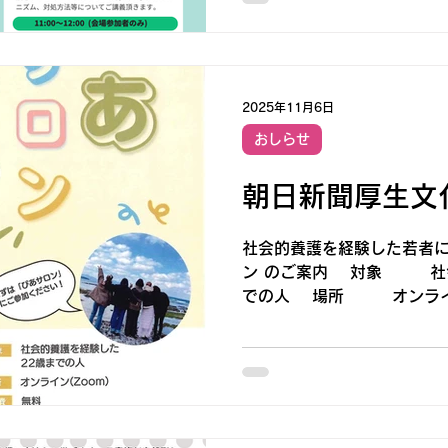
2025年11月6日
おしらせ
朝日新聞厚生文
社会的養護を経験した若者に
ン のご案内 対象 社会
での人 場所 オンライ
無料 定員 ２０名 申
内QRコードからお申し
１７日（月）