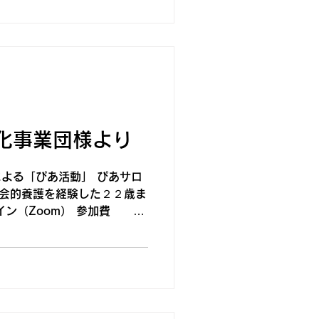
化事業団様より
よる「ぴあ活動」 ぴあサロ
的養護を経験した２２歳ま
ン（Zoom） 参加費
込方法 ぴあサロンチラシ
込み下さい。 締切 １１月