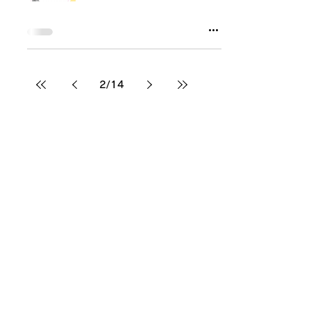
2
/
14
社会福祉法人 中心会
相模原南児童ホーム
相模原市里親養育包括支援センター